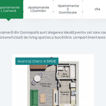
Apartamente
Apartamente
Apartamente
2
Vile
1 Cameră
1 Dormitor
Dormitoare
cameră din Cosmopolis sunt alegerea ideală pentru cei care ca
a beneficiază de living spațios și bucătărie, compartimentarea f
4.590
€