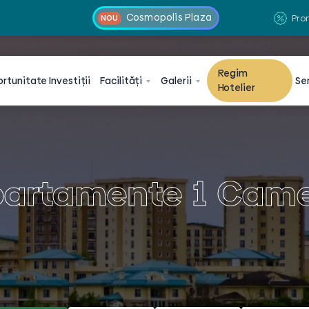
Cosmopolis Plaza
Pro
NOU
Regim
ortunitate
Investiții
Facilități
Galerii
Ser
Hotelier
artamente 1 Cam