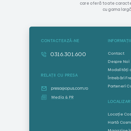
care oferă toate caracter
cu gama largă
CONTACTEAZĂ-NE
INFORMAȚII
0316.301.600
Contact
Despre Noi
Modalități 
RELAȚII CU PRESA
Întrebări F
Parteneri 
Media & PR
LOCALIZAR
Locație Co
Hartă Cosm
Magazine în