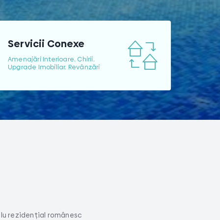
Servicii Conexe
Amenajări Interioare, Chirii,
Upgrade Imobiliar, Revânzări
lu rezidențial românesc