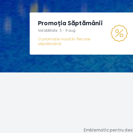
Promoția Săptămânii
Valabilitate: 3 - 9 aug.
O promoție nouă în fiecare
săptămână.
Emblematic pentru desi