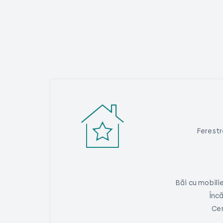
Ferest
Băi cu mobili
Înc
Cen