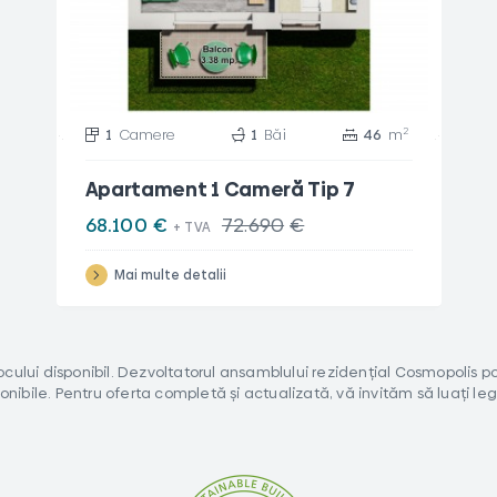
2
1
Camere
1
Băi
46
m
Apartament 1 Cameră Tip 7
68.100
€
72.690
€
Mai multe detalii
stocului disponibil. Dezvoltatorul ansamblului rezidențial Cosmopolis 
nibile. Pentru oferta completă și actualizată, vă invităm să luați le