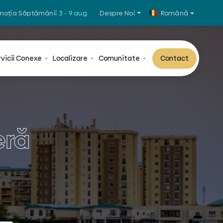
moția Săptămânii
3 - 9 aug.
Despre Noi
Română
vicii
Conexe
Localizare
Comunitate
Contact
eră