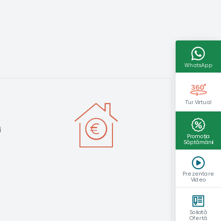
WhatsApp
Tur Virtual
i
Promoția
Săptămânii
Prezentare
Video
Solicită
Ofertă