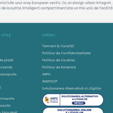
isticile unui oraș European vestic. Cu un design urban integrat,
 de locuințe inteligent compartimentate un mix unic de facilități
 UTILE
JURIDIC
Termeni & Condiții
Politica de Confidențialitate
de plată
Politica de Cookies
recvente
Politica de Retenție
Cosmopolis
ANPC
ANSPDCP
E
Soluționarea Alternativă a Litigiilor
smopolis
opolis
 Strip Mall