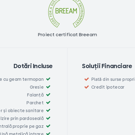
Proiect certificat Breeam
Dotări Incluse
Soluții Financiare
re cu geam termopan
Plată din surse propri
Gresie
Credit ipotecar
Faianță
Parchet
er și obiecte sanitare
ălzire prin pardoseală
trală proprie pe gaz
Ușă metalică intrare