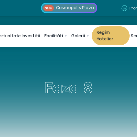
Cosmopolis Plaza
Pro
NOU
Regim
ortunitate
Investiții
Facilități
Galerii
Ser
Hotelier
Faza 8