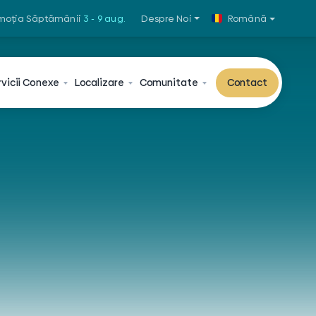
moția Săptămânii
3 - 9 aug.
Despre Noi
Română
vicii
Conexe
Localizare
Comunitate
Contact