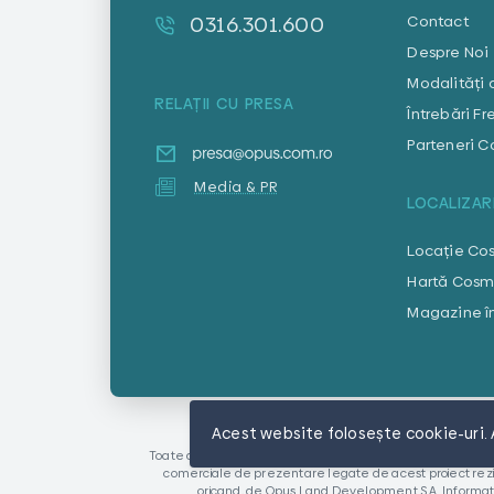
0316.301.600
Contact
Despre Noi
Modalități 
RELAȚII CU PRESA
Întrebări F
Parteneri 
Media & PR
LOCALIZAR
Locație Co
Hartă Cosm
Magazine în
Acest website folosește cookie-uri. 
Toate drepturile de proprietate intelectuala (inclusiv, dar
comerciale de prezentare legate de acest proiect rezidenți
oricand, de Opus Land Development S.A. Informatiil