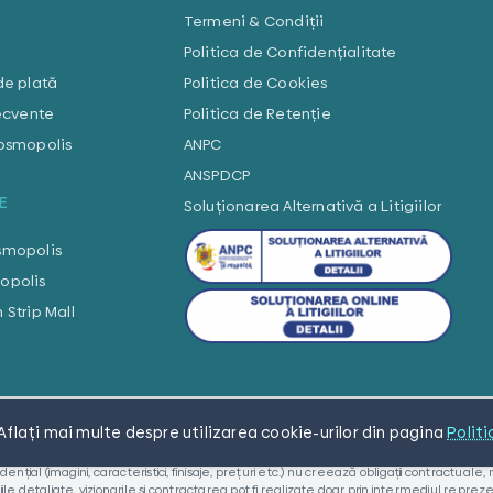
Termeni & Condiții
Politica de Confidențialitate
de plată
Politica de Cookies
recvente
Politica de Retenție
Cosmopolis
ANPC
ANSPDCP
E
Soluționarea Alternativă a Litigiilor
smopolis
opolis
 Strip Mall
Aflaţi mai multe despre utilizarea cookie-urilor din pagina
Polit
 fara a se limita la acestea, drepturi de autor, drepturi la marca inregistrata, imagi
al (imagini, caracteristici, finisaje, prețuri etc.) nu creează obligații contractuale, n
e detaliate, vizionarile si contractarea pot fi realizate doar prin intermediul reprez