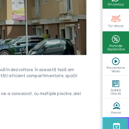
WhatsApp
Tur Virtual
Promoția
Săptămânii
Prezentare
încă în dezvoltare. În această fază am
Video
ități eficient compartimentate, spații
Solicită
ne-a consacrat, cu multiple piscine, alei
Ofertă
Premii