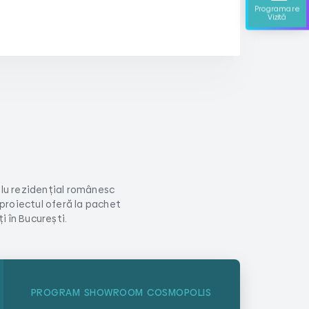
Programare
Vizită
lu rezidențial românesc
 proiectul oferă la pachet
 în București.
PROGRAM SHOWROOM COSMOPOLIS