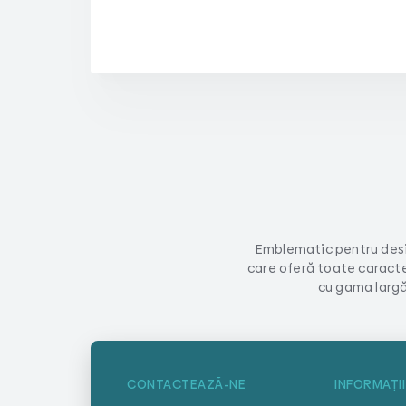
Emblematic pentru desi
care oferă toate caracter
cu gama largă
CONTACTEAZĂ-NE
INFORMAȚII