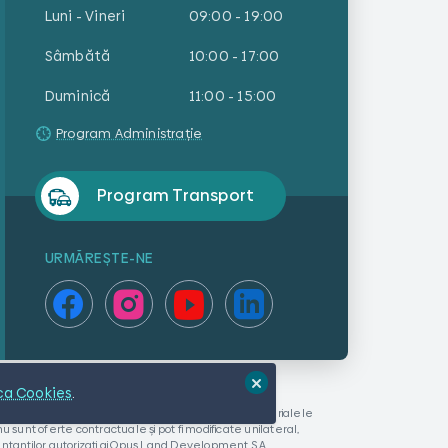
Luni - Vineri
09:00 - 19:00
Sâmbătă
10:00 - 17:00
Duminică
11:00 - 15:00
Program Administrație
Program Transport
URMĂREȘTE-NE
ica Cookies
.
ni etc) aparțin Opus Land Development S.A. Toate materialele
u sunt oferte contractuale și pot fi modificate unilateral,
entantilor autorizati ai Opus Land Development S.A.