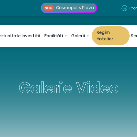
Cosmopolis Plaza
Pro
NOU
Regim
ortunitate
Investiții
Facilități
Galerii
Ser
Hotelier
Galerie Video