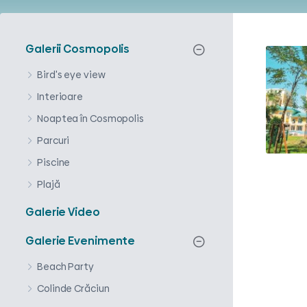
Galerii Cosmopolis
Bird's eye view
Interioare
Noaptea în Cosmopolis
Parcuri
Piscine
Plajă
Galerie Video
Galerie Evenimente
Beach Party
Colinde Crăciun