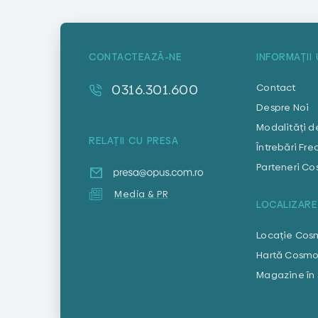
CONTACTEAZĂ-NE
INFORMAȚII 
0316.301.600
Contact
Despre Noi
Modalități d
RELAȚII CU PRESA
Întrebări Fr
Parteneri Co
Media & PR
LOCALIZARE
Locație Cos
Hartă Cosmo
Magazine în S