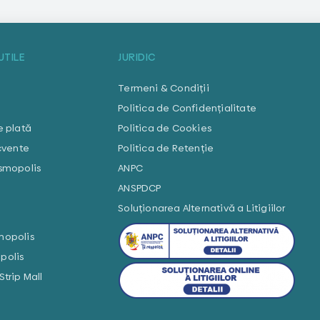
UTILE
JURIDIC
Termeni & Condiții
Politica de Confidențialitate
e plată
Politica de Cookies
ecvente
Politica de Retenție
smopolis
ANPC
ANSPDCP
Soluționarea Alternativă a Litigiilor
mopolis
polis
trip Mall