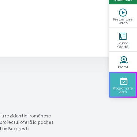
Prezentare
Video
Solicită
Ofertă
Premii
Programare
Vizită
lu rezidențial românesc
 proiectul oferă la pachet
 în București.