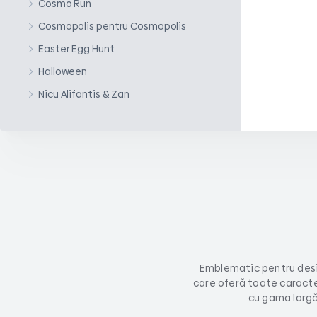
Cosmo Run
Cosmopolis pentru Cosmopolis
Easter Egg Hunt
Halloween
Nicu Alifantis & Zan
Emblematic pentru desi
care oferă toate caracter
cu gama largă