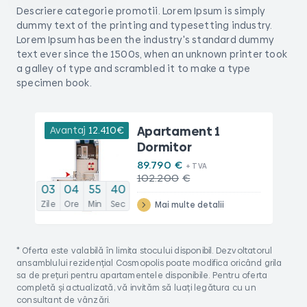
Descriere categorie promotii. Lorem Ipsum is simply
dummy text of the printing and typesetting industry.
Lorem Ipsum has been the industry's standard dummy
text ever since the 1500s, when an unknown printer took
a galley of type and scrambled it to make a type
specimen book.
Apartament 1
12.410
€
Dormitor
89.790
€
102.200
€
03
04
55
40
Zile
Ore
Min
Sec
Mai multe detalii
* Oferta este valabilă în limita stocului disponibil. Dezvoltatorul
ansamblului rezidențial Cosmopolis poate modifica oricând grila
sa de prețuri pentru apartamentele disponibile. Pentru oferta
completă și actualizată, vă invităm să luați legătura cu un
consultant de vânzări.